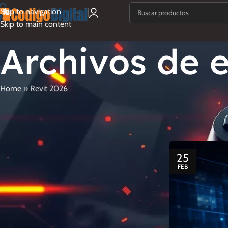
Skip to navigation
Skip to main content
Archivos de e
Home
»
Revit 2026
Entradas Recientes
GUIAS
,
TUTORIALES
Cómo Insta
Cómo crear un pendrive
booteable con Rufus para
Publicado por
instalar Windows 10 y 11
25
28 abril, 2026
1 comentario
FEB
¡El Remake de The Elder
Scrolls IV: Oblivion Podría
Ser una Realidad!
14 enero, 2025
1 comentario