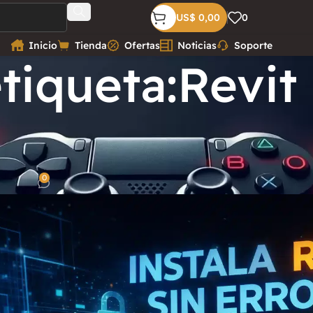
US$
0,00
0
Inicio
Tienda
Ofertas
Noticias
Soporte
tiqueta:Revit
lar y Activar Autodesk Revit 2025 / 2026 (
0
Zhapkiel