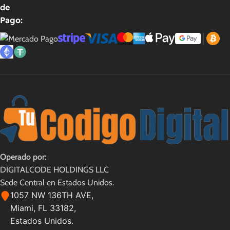
de
Autodesk
Avast Software
Pago:
Editor
Editor
Autodesk
Avast Software
Lanzamiento
Lanzamiento
2024
2022
Formato
Formato
Codigo Digital
Codigo Digital
Operado por:
Lenguajes
Lenguajes
DIGITALCODE HOLDINGS LLC
Sede Central en Estados Unidos.
Español
,
Portugués y Ingles
Español
,
Portugués y Ingles
1057 NW 136TH AVE,
Miami, FL 33182,
Plataforma
Plataforma
Pc
Pc
Estados Unidos.