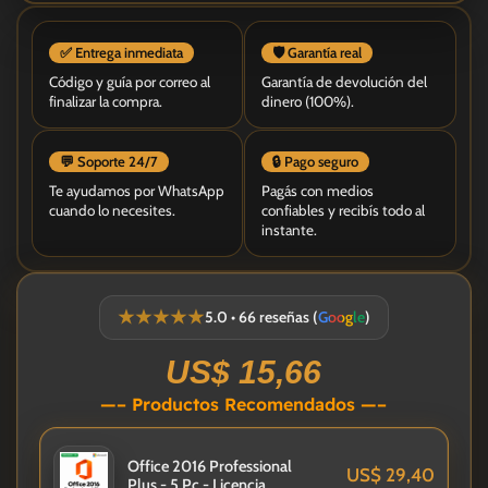
✅ Entrega inmediata
🛡️ Garantía real
Código y guía por correo al
Garantía de devolución del
finalizar la compra.
dinero (100%).
💬 Soporte 24/7
🔒 Pago seguro
Te ayudamos por WhatsApp
Pagás con medios
cuando lo necesites.
confiables y recibís todo al
instante.
★★★★★
5.0 • 66 reseñas (
Google
)
US$
15,66
—– Productos Recomendados —–
Office 2016 Professional
US$
29,40
Plus - 5 Pc - Licencia